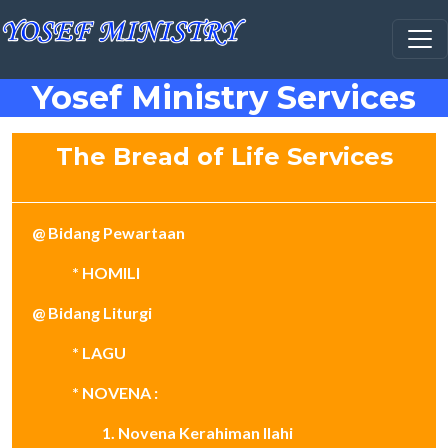
Lompat ke isi utama
Yosef Ministry Services
The Bread of Life Services
@ Bidang Pewartaan
* HOMILI
@ Bidang Liturgi
* LAGU
* NOVENA :
1. Novena Kerahiman Ilahi