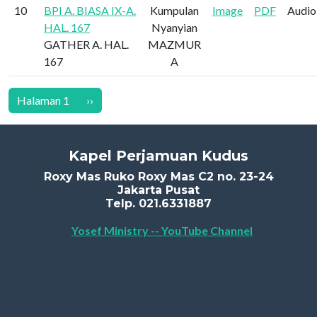
10
BPI A. BIASA IX-A.
Kumpulan
Image
PDF
Audio
HAL. 167
Nyanyian
GATHER A. HAL.
MAZMUR
167
A
Pagination
Halaman berikutnya
Halaman 1
››
Kapel Perjamuan Kudus
Roxy Mas Ruko Roxy Mas C2 no. 23-24
Jakarta Pusat
Telp. 021.6331887
Yosef Ministry -- YouTube Channel