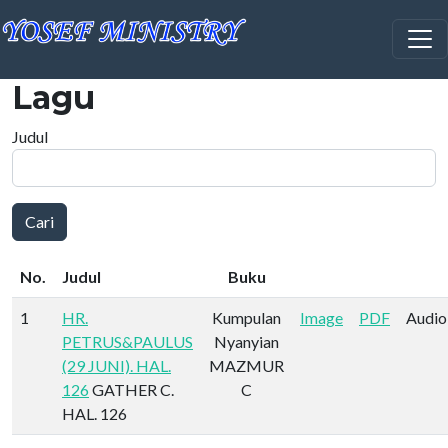
Lompat ke isi utama
Lagu
Judul
Cari
No.
Judul
Buku
1
HR.
Kumpulan
Image
PDF
Audio
PETRUS&PAULUS
Nyanyian
(29 JUNI). HAL.
MAZMUR
126
GATHER C.
C
HAL. 126