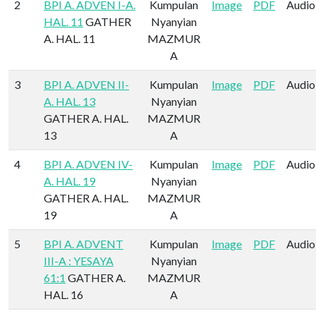
2
BPI A. ADVEN I-A.
Kumpulan
Image
PDF
Audio
HAL. 11
GATHER
Nyanyian
A. HAL. 11
MAZMUR
A
3
BPI A. ADVEN II-
Kumpulan
Image
PDF
Audio
A. HAL. 13
Nyanyian
GATHER A. HAL.
MAZMUR
13
A
4
BPI A. ADVEN IV-
Kumpulan
Image
PDF
Audio
A. HAL. 19
Nyanyian
GATHER A. HAL.
MAZMUR
19
A
5
BPI A. ADVENT
Kumpulan
Image
PDF
Audio
III-A : YESAYA
Nyanyian
61:1
GATHER A.
MAZMUR
HAL. 16
A