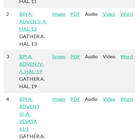
HAL. 11
2
BPI A.
Image
PDF
Audio
Video
Word
ADVEN II-A.
HAL. 13
GATHER A.
HAL. 13
3
BPI A.
Image
PDF
Audio
Video
Word
ADVEN IV-
A. HAL. 19
GATHER A.
HAL. 19
4
BPI A.
Image
PDF
Audio
Video
Word
ADVENT
III-A :
YESAYA
61:1
GATHER A.