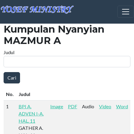
Lompat ke isi utama
Kumpulan Nyanyian
MAZMUR A
Judul
Cari
No.
Judul
1
BPI A.
Image
PDF
Audio
Video
Word
ADVEN I-A.
HAL. 11
GATHER A.