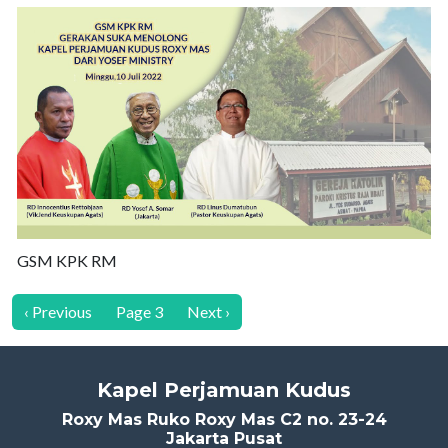
GSM KPK RM
Pagination
Previous page
Next page
‹ Previous
Page 3
Next ›
Kapel Perjamuan Kudus
Roxy Mas Ruko Roxy Mas C2 no. 23-24
Jakarta Pusat